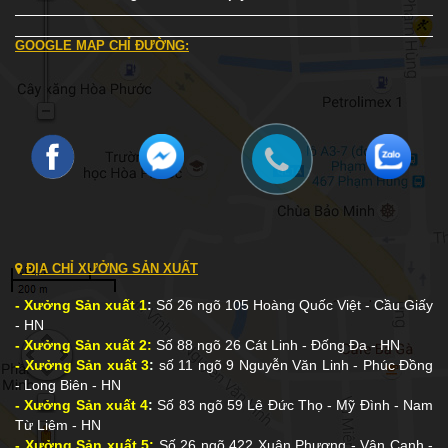
GOOGLE MAP CHỈ ĐƯỜNG:
ĐỊA CHỈ XƯỞNG SẢN XUẤT
- Xưởng Sản xuất 1
:
Số 26 ngõ 105 Hoàng Quốc Việt - Cầu Giấy
- HN
- Xưởng Sản xuất 2:
Số 88 ngõ 26 Cát Linh - Đống Đa - HN
- Xưởng Sản xuất 3
:
số 11 ngõ 9 Nguyễn Văn Linh - Phúc Đồng
- Long Biên - HN
- Xưởng Sản xuất 4
:
Số 83 ngõ 59 Lê Đức Thọ - Mỹ Đình - Nam
Từ Liêm - HN
- Xưởng Sản xuất 5:
Số 26 ngõ 422 Xuân Phương - Vân Canh -