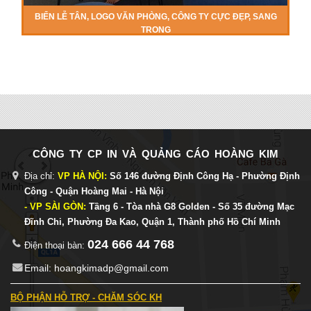
BIỂN LỄ TÂN, LOGO VĂN PHÒNG, CÔNG TY CỰC ĐẸP, SANG
TRỌNG
CÔNG TY CP IN VÀ QUẢNG CÁO HOÀNG KIM
Địa chỉ:
VP HÀ NỘI:
Số 146 đường Định Công Hạ - Phường Định
Công - Quận Hoàng Mai - Hà Nội
- VP SÀI GÒN:
Tầng 6 - Tòa nhà G8 Golden - Số 35 đường Mạc
Đĩnh Chi, Phường Đa Kao, Quận 1, Thành phố Hồ Chí Minh
024 666 44 768
Điện thoại bàn:
Email: hoangkimadp@gmail.com
BỘ PHẬN HỖ TRỢ - CHĂM SÓC KH