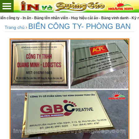
- In ấn - Bảng tên nhân viên - Huy hiệu cài áo - Bảng vinh danh - Kỷ niệm chương
BIỂN CÔNG TY- PHÒNG BAN
Trang chủ