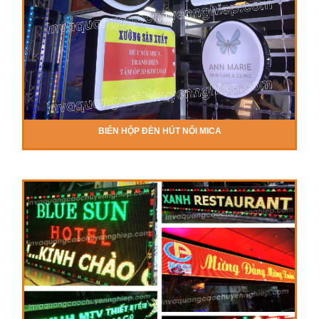
BIỂN HỘP ĐÈN HÚT NỔI MICA