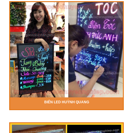
BIỂN LED HUỲNH QUANG