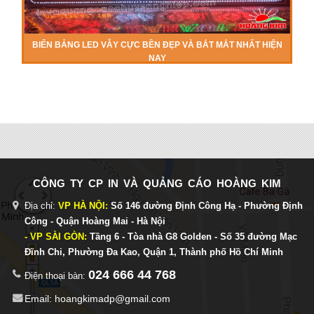
BIỂN BẢNG LED VẪY CỰC BỀN ĐẸP VÀ BẮT MẮT NHẤT HIỆN
NAY
CÔNG TY CP IN VÀ QUẢNG CÁO HOÀNG KIM
Địa chỉ:
VP HÀ NỘI:
Số 146 đường Định Công Hạ - Phường Định
Công - Quận Hoàng Mai - Hà Nội
- VP SÀI GÒN:
Tầng 6 - Tòa nhà G8 Golden - Số 35 đường Mạc
Đĩnh Chi, Phường Đa Kao, Quận 1, Thành phố Hồ Chí Minh
024 666 44 768
Điện thoại bàn:
Email: hoangkimadp@gmail.com