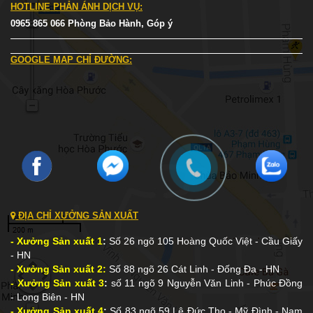
HOTLINE PHẢN ÁNH DỊCH VỤ:
0965 865 066 Phòng Bảo Hành, Góp ý
GOOGLE MAP CHỈ ĐƯỜNG:
ĐỊA CHỈ XƯỞNG SẢN XUẤT
- Xưởng Sản xuất 1
:
Số 26 ngõ 105 Hoàng Quốc Việt - Cầu Giấy
- HN
- Xưởng Sản xuất 2:
Số 88 ngõ 26 Cát Linh - Đống Đa - HN
- Xưởng Sản xuất 3
:
số 11 ngõ 9 Nguyễn Văn Linh - Phúc Đồng
- Long Biên - HN
- Xưởng Sản xuất 4
:
Số 83 ngõ 59 Lê Đức Thọ - Mỹ Đình - Nam