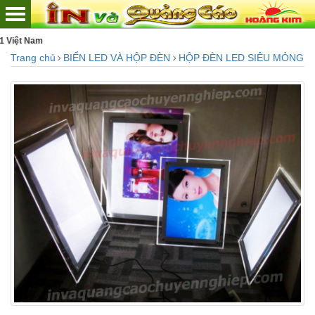
Chuyên tư vấn - thiết 
Trang chủ
BIỂN LED VÀ HỘP ĐÈN
HỘP ĐÈN LED SIÊU MỎNG