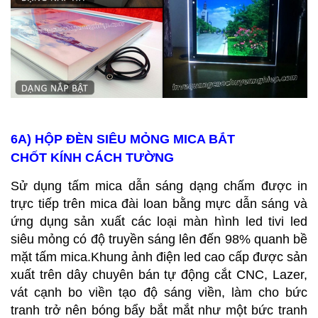
6A) HỘP ĐÈN SIÊU MỎNG MICA
BẮT
CHỐT KÍNH CÁCH TƯỜNG
Sử dụng tấm mica dẫn sáng dạng chấm được in
trực tiếp trên mica đài loan bằng mực dẫn sáng và
ứng dụng sản xuất các loại màn hình led tivi led
siêu mỏng có độ truyền sáng lên đến 98% quanh bề
mặt tấm mica.Khung ảnh điện led cao cấp được sản
xuất trên dây chuyên bán tự động cắt CNC, Lazer,
vát cạnh bo viền tạo độ sáng viền, làm cho bức
tranh trở nên bóng bẩy bắt mắt như một bức tranh