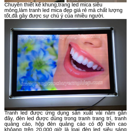
Chuyên thiết kế khung,trang led mica siêu
mỏng,làm tranh led mica đẹp giá rẻ mà chất lượng
tốt,đã gây được sự chú ý của nhiều người.
Tranh led được ứng dụng sản xuất vài năm gần
đây, đèn led được dùng trong tranh trang trí, tranh
quảng cáo, hộp đèn quảng cáo có độ bền cao
khỏang trên 20.000 giờ là lọai đèn led siêu sáng