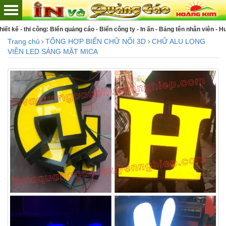
n công ty - In ấn - Bảng tên nhân viên - Huy hiệu cài áo - Bảng vinh danh - Kỷ 
Trang chủ
TỔNG HỢP BIỂN CHỮ NỔI 3D
CHỮ ALU LỌNG
VIỀN LED SÁNG MẶT MICA