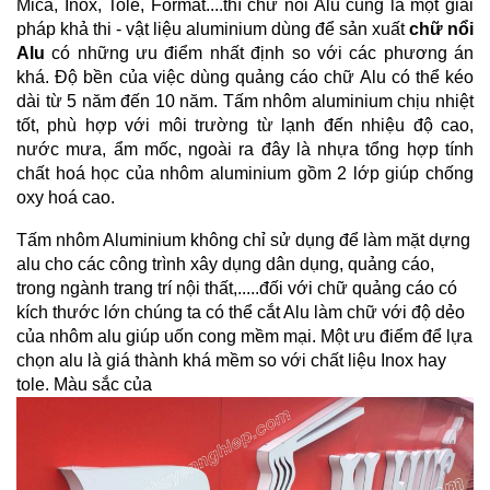
Mica, Inox, Tole, Format....thì chữ nổi Alu cũng là một giải
pháp khả thi - vật liệu aluminium dùng để sản xuất
chữ nổi
Alu
có những ưu điểm nhất định so với các phương án
khá. Độ bền của việc dùng quảng cáo chữ Alu có thể kéo
dài từ 5 năm đến 10 năm. Tấm nhôm aluminium chịu nhiệt
tốt, phù hợp với môi trường từ lạnh đến nhiệu độ cao,
nước mưa, ẩm mốc, ngoài ra đây là nhựa tổng hợp tính
chất hoá học của nhôm aluminium gồm 2 lớp giúp chống
oxy hoá cao.
Tấm nhôm Aluminium không chỉ sử dụng để làm mặt dựng
alu cho các công trình xây dụng dân dụng, quảng cáo,
trong ngành trang trí nội thất,.....đối với chữ quảng cáo có
kích thước lớn chúng ta có thể cắt Alu làm chữ với độ dẻo
của nhôm alu giúp uốn cong mềm mại. Một ưu điểm để lựa
chọn alu là giá thành khá mềm so với chất liệu Inox hay
tole. Màu sắc của