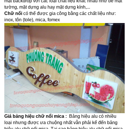
mặt backdrop với các loại chất liệu khác nhau như bề mặt
tường, mặt dựng alu hay mặt dựng kính,...
Chữ nổi
có thể được gia công bằng các chất liệu như:
inox, tôn (tole), mica, fomex
Giá bảng hiệu chữ nổi mica :
Bảng hiệu alu có nhiều
loại nhưng được ưa chuộng nhất vẫn phải kể đến bảng
hiệu alu chữ nổi mica. Tại sao bảng hiệu alu chữ nổi mica