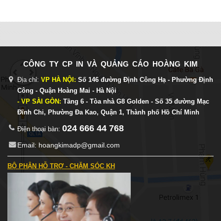
CÔNG TY CP IN VÀ QUẢNG CÁO HOÀNG KIM
Địa chỉ:
VP HÀ NỘI:
Số 146 đường Định Công Hạ - Phường Định
Công - Quận Hoàng Mai - Hà Nội
- VP SÀI GÒN:
Tầng 6 - Tòa nhà G8 Golden - Số 35 đường Mạc
Đĩnh Chi, Phường Đa Kao, Quận 1, Thành phố Hồ Chí Minh
024 666 44 768
Điện thoại bàn:
Email: hoangkimadp@gmail.com
BỘ PHẬN HỖ TRỢ - CHĂM SÓC KH