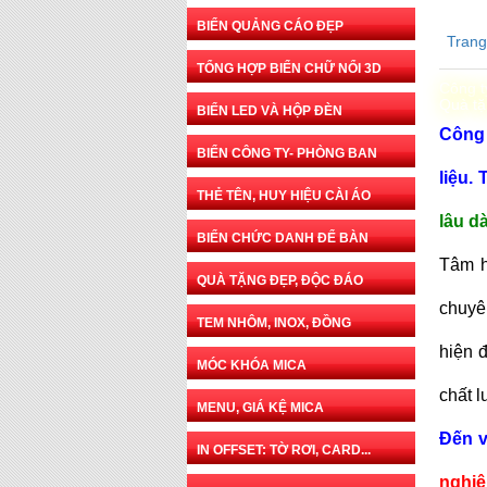
BIỂN QUẢNG CÁO ĐẸP
Tran
TỔNG HỢP BIỂN CHỮ NỔI 3D
Công t
Quà tặ
BIỂN LED VÀ HỘP ĐÈN
Công
BIỂN CÔNG TY- PHÒNG BAN
liệu.
THẺ TÊN, HUY HIỆU CÀI ÁO
lâu dà
BIỂN CHỨC DANH ĐỂ BÀN
Tâm h
QUÀ TẶNG ĐẸP, ĐỘC ĐÁO
chuyê
TEM NHÔM, INOX, ĐỒNG
hiện 
MÓC KHÓA MICA
chất 
MENU, GIÁ KỆ MICA
Đến 
IN OFFSET: TỜ RƠI, CARD...
nghiệ