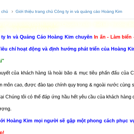
g chủ
Giới thiệu trang chủ Công ty in và quảng cáo Hoàng Kim
y cP in và quảng cáo Hoàng Kim Chuyên tư vấn - thiết kế - thi công: Biể
ng... chất lượng số 1 Việt Nam.
 ty In và Quảng Cáo Hoàng Kim chuyên
In ấn - Làm biển
 Tiêu chí hoạt động và định hướng phát triển của Hoàng Ki
i”
uyết của khách hàng là hoài bão & mục tiêu phấn đấu của Ch
n môn cao, được đào tạo chính quy trong & ngoài nước cùng sự
đại Chúng tôi có thể đáp ứng hầu hết yêu cầu của khách hàng 
lượng.
với Hoàng Kim mọi người sẽ gặp một phong cách phục 
p!