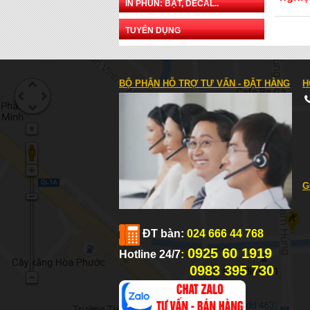
IN PHUN: BẠT, DECAL..
TUYỂN DỤNG
BỘ PHẬN HỖ TRỢ TƯ VẤN - ĐẶT HÀNG
H
G
ĐT bàn:
024 666 44 768
0925 60 1919
Hotline 24/7
:
0983 395 730