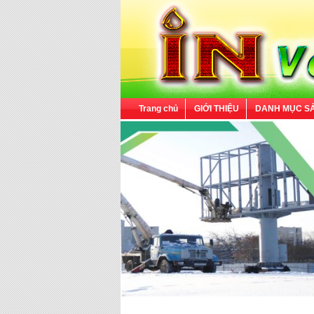
Trang chủ
GIỚI THIỆU
DANH MỤC S