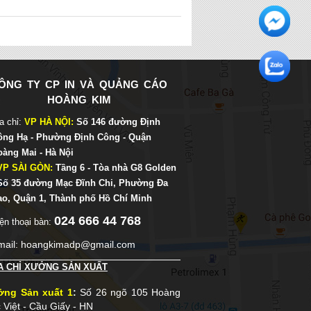
ÔNG TY CP IN VÀ QUẢNG CÁO
HOÀNG KIM
a chỉ:
VP HÀ NỘI:
Số 146 đường Định
ông Hạ - Phường Định Công - Quận
oàng Mai - Hà Nội
 VP SÀI GÒN:
Tầng 6 - Tòa nhà G8 Golden
 Số 35 đường Mạc Đĩnh Chi, Phường Đa
ao, Quận 1, Thành phố Hồ Chí Minh
024 666 44 768
ện thoại bàn:
mail: hoangkimadp@gmail.com
A CHỈ XƯỞNG SẢN XUẤT
ởng Sản xuất 1
:
Số 26 ngõ 105 Hoàng
 Việt - Cầu Giấy - HN