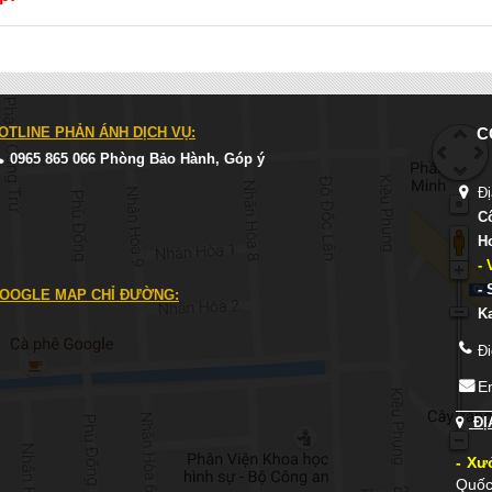
OTLINE PHẢN ÁNH DỊCH VỤ:
C
0965 865 066 Phòng Bảo Hành, Góp ý
Đị
C
H
-
-
OOGLE MAP CHỈ ĐƯỜNG:
K
Đi
E
ĐỊ
- Xư
Quốc