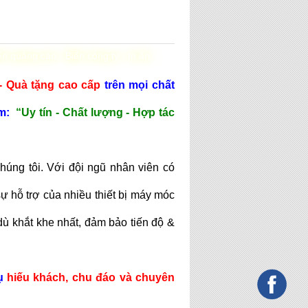
n quảng cáo - Biển công ty - In ấn -
 - Quà tặng cao cấp
trên mọi chất
m:
“Uy tín - Chất lượng - Hợp tác
úng tôi. Với đội ngũ nhân viên có
 hỗ trợ của nhiều thiết bị máy móc
dù khắt khe nhất, đảm bảo tiến độ &
vụ
hiếu khách, chu đáo và chuyên