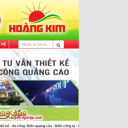
N HỆ
 - thi công: Biển quảng cáo - Biển công ty - In ấn - Bảng tên nhân viên - Huy hi