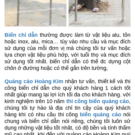
Biển chỉ dẫn
thường được làm từ vật liệu alu, tôn
hoặc inox, alu, mica… tùy vào nhu cầu và mục đích
sử dụng của mỗi đơn vị mà chúng tôi tư vấn hoặc
lựa chọn vật liệu phù hớp, với tuổi thọ và mục đích
sử dụng tốt nhất. biển chỉ dẫn có thể đc dựng cột
chôn ở đường hoặc có thể gắn trên tường,
Quảng cáo Hoàng Kim
nhận tư vấn, thiết kế và thi
công biển chỉ dẫn cho quý khách hàng 1 cách tốt
nhất giúp mang lại lợi ích tối đa cho khách hàng. với
kinh nghiệm trên 10 năm
thi công biển quảng cáo
,
chúng tôi tự hào là địa chỉ tin cậy của quý khách
hàng khi có nhu cầu thi công
biển quảng cáo
nói
chung và biển chỉ dẫn nói riêng, chúng tôi luôn sử
dụng những vật liệu tốt nhât, có độ bền và tính thẩm
mỹ cao nhất. khi đến với quảng cáo Hoàng Kim quý