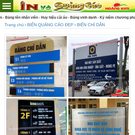
 - Bảng vinh danh - Kỷ niệm chương pha lê - Biển chức danh... chất lượng số 1 Vi
Trang chủ
BIỂN QUẢNG CÁO ĐẸP
BIỂN CHỈ DẪN