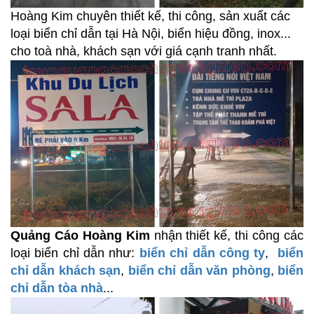
Hoàng Kim chuyên thiết kế, thi công, sản xuất các
loại biển chỉ dẫn tại Hà Nội, biển hiệu đồng, inox...
cho toà nhà, khách sạn với giá cạnh tranh nhất.
Quảng Cáo Hoàng Kim
nhận thiết kế, thi công các
loại biển chỉ dẫn như:
biển chỉ dẫn công ty
,
biển
chỉ dẫn khách sạn
,
biển chỉ dẫn văn phòng
,
biển
chỉ dẫn tòa nhà
...