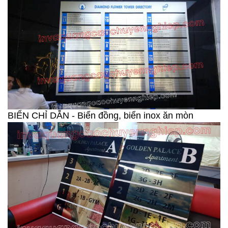
BIỂN CHỈ DẪN - Biển đồng, biển inox ăn mòn