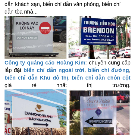
dẫn khách sạn, biển chỉ dẫn văn phòng, biển chỉ
dẫn tòa nhà...
Công ty quảng cáo Hoàng Kim
: chuyên cung cấp
lắp đặt
biển chỉ dẫn ngoài trời
,
biển chỉ đường
,
biển chỉ dẫn Khu đô thị
,
biển chỉ dẫn chôn cột
giá rẻ nhất thị trường.