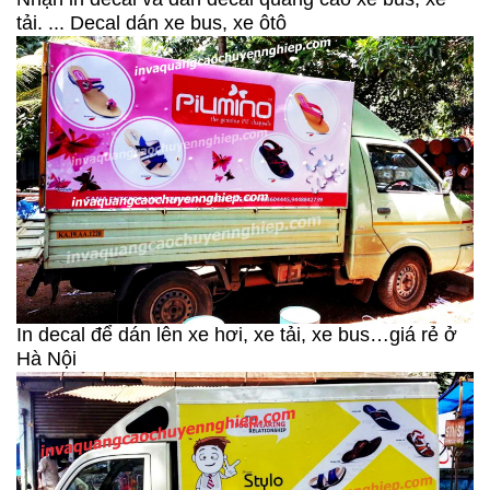
tải. ... Decal dán xe bus, xe ôtô
In decal để dán lên xe hơi, xe tải, xe bus…giá rẻ ở
Hà Nội