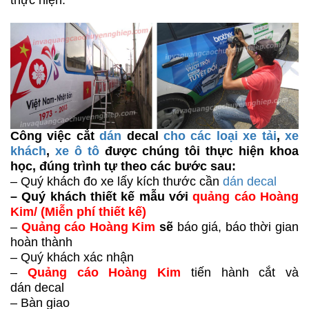
thực hiện.
Công việc cắt
dán
decal
cho các loại xe tải
,
xe
khách
,
xe ô tô
được chúng tôi thực hiện khoa
học, đúng trình tự theo các bước sau:
– Quý khách đo xe lấy kích thước cần
dán decal
– Quý khách thiết kế mẫu với
quảng cáo Hoàng
Kim/ (Miễn phí thiết kế)
–
Quảng cáo Hoàng Kim
sẽ
báo giá, báo thời gian
hoàn thành
– Quý khách xác nhận
–
Quảng cáo Hoàng Kim
tiến hành
cắt và
dán decal
– Bàn giao