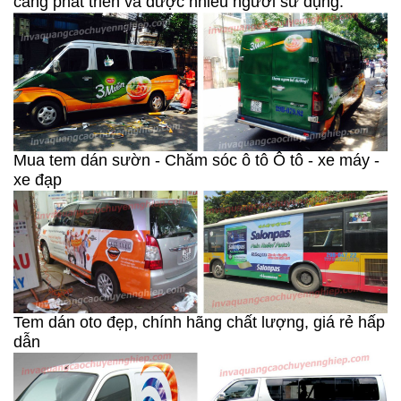
càng phát triển và được nhiều người sử dụng.
Mua tem dán sườn - Chăm sóc ô tô Ô tô - xe máy -
xe đạp
Tem dán oto đẹp, chính hãng chất lượng, giá rẻ hấp
dẫn