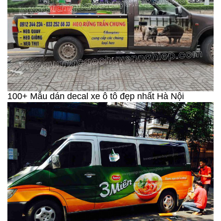
100+ Mẫu dán decal xe ô tô đẹp nhất Hà Nội