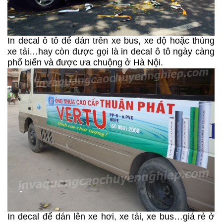
In decal ô tô để dán trên xe bus, xe độ hoặc thùng
xe tải…hay còn được gọi là in decal ô tô ngày càng
phổ biến và được ưa chuộng ở Hà Nội.
In decal để dán lên xe hơi, xe tải, xe bus…giá rẻ ở