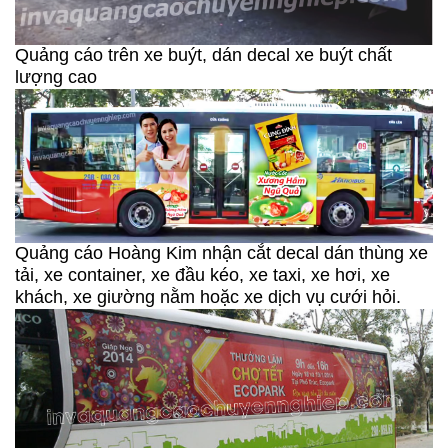
Quảng cáo trên xe buýt, dán decal xe buýt chất
lượng cao
Quảng cáo Hoàng Kim nhận cắt decal dán thùng xe
tải, xe container, xe đầu kéo, xe taxi, xe hơi, xe
khách, xe giường nằm hoặc xe dịch vụ cưới hỏi.