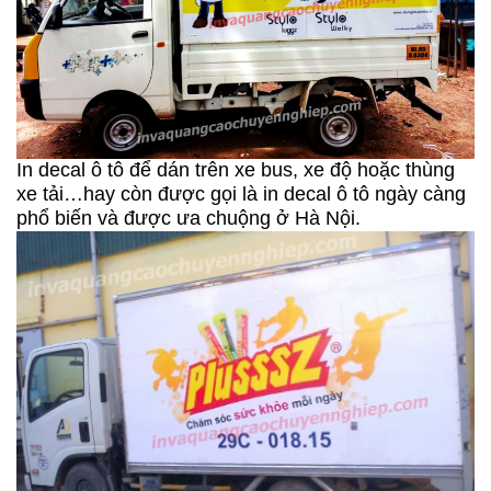
In decal ô tô để dán trên xe bus, xe độ hoặc thùng
xe tải…hay còn được gọi là in decal ô tô ngày càng
phổ biến và được ưa chuộng ở Hà Nội.