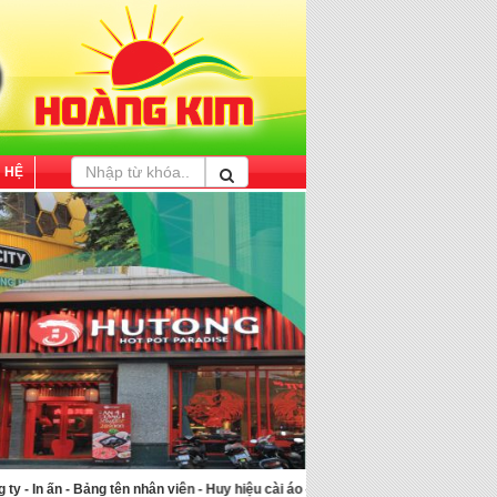
N HỆ
 tên nhân viên - Huy hiệu cài áo - Bảng vinh danh - Kỷ niệm chương pha lê - Biển