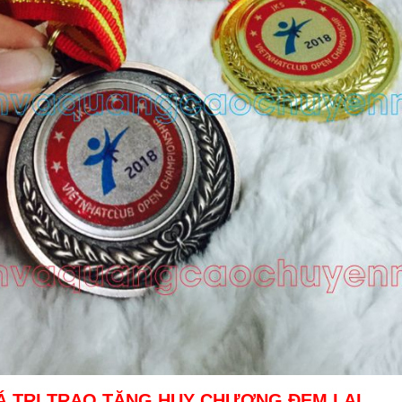
IÁ TRỊ TRAO TẶNG HUY CHƯƠNG ĐEM LẠI