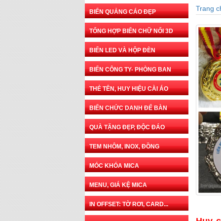
Trang c
BIỂN QUẢNG CÁO ĐẸP
TỔNG HỢP BIỂN CHỮ NỔI 3D
BIỂN LED VÀ HỘP ĐÈN
BIỂN CÔNG TY- PHÒNG BAN
THẺ TÊN, HUY HIỆU CÀI ÁO
BIỂN CHỨC DANH ĐỂ BÀN
QUÀ TẶNG ĐẸP, ĐỘC ĐÁO
TEM NHÔM, INOX, ĐỒNG
MÓC KHÓA MICA
MENU, GIÁ KỆ MICA
IN OFFSET: TỜ RƠI, CARD...