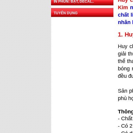
Huy c
IN PHUN: BẠT, DECAL..
Kim
n
TUYỂN DỤNG
chất 
nhân 
1. Hu
Huy c
giải t
thể t
bóng r
đều đ
Sản ph
phù h
Thông
- Chất
- Có 2