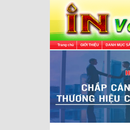
Trang chủ
GIỚI THIỆU
DANH MỤC S
C