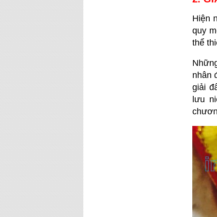
Hiện n
quy m
thể th
Những 
nhân đ
giải 
lưu n
chươn