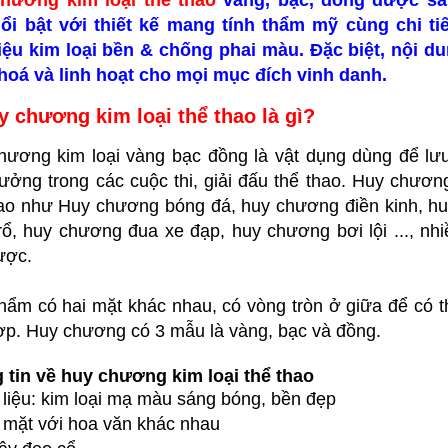
hương kim loại thể thao
vàng, bạc, đồng được s
ổi bật với thiết kế mang tính thẩm mỹ cùng chi ti
liệu kim loại bền & chống phai màu. Đặc biệt, nội d
hoá và linh hoạt cho mọi mục đích vinh danh.
y chương kim loại thể thao là gì?
hương kim loại vàng bạc đồng là vật dụng dùng để lưu 
hưởng trong các cuộc thi, giải đấu thể thao. Huy chươ
hao như Huy chương bóng đá, huy chương điền kinh, h
ổ, huy chương đua xe đạp, huy chương bơi lội ..., nhi
ược.
ẩm có hai mặt khác nhau, có vòng tròn ở giữa để có th
ợp. Huy chương có 3 mẫu là vàng, bạc và đồng.
 tin về huy chương kim loại thể thao
 liệu: kim loại mạ màu sáng bóng, bền đẹp
 mặt với hoa văn khác nhau