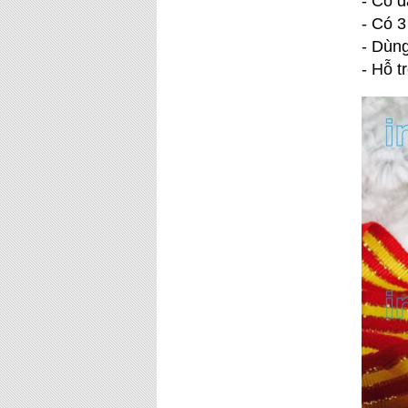
- Có d
- Có 
- Dùng
- Hỗ t