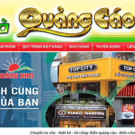
ẢN PHẨM
QUY TRÌNH ĐẶT HÀNG
BẢO HÀNH
TUYỂN DỤNG
LIÊ
huyên tư vấn - thiết kế - thi công: Biển quảng cáo - Biển công ty - In ấn - Bảng