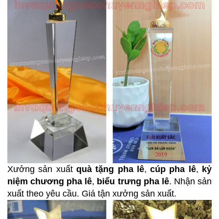
Xưởng sản xuất
quà tặng pha lê
,
cúp pha lê
,
kỷ
niệm chương pha lê
,
biểu trưng pha lê
. Nhận sản
xuất theo yêu cầu. Giá tận xưởng sản xuất.