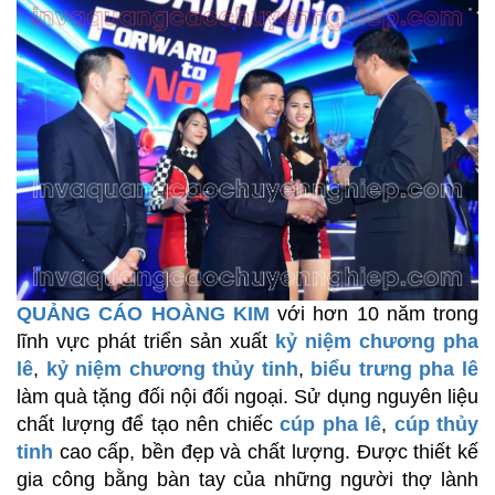
QUẢNG CÁO HOÀNG KIM
với hơn 10 năm trong
lĩnh vực phát triển sản xuất
kỷ niệm chương pha
lê
,
kỷ niệm chương thủy tinh
,
biểu trưng pha lê
làm quà tặng đối nội đối ngoại. Sử dụng nguyên liệu
chất lượng để tạo nên chiếc
cúp pha lê
,
cúp thủy
tinh
cao cấp, bền đẹp và chất lượng. Được thiết kế
gia công bằng bàn tay của những người thợ lành