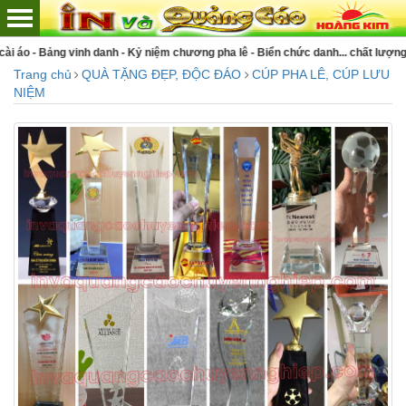
ương pha lê - Biển chức danh... chất lượng số 1 Việt Nam
Trang chủ
QUÀ TẶNG ĐẸP, ĐỘC ĐÁO
CÚP PHA LÊ, CÚP LƯU
NIỆM