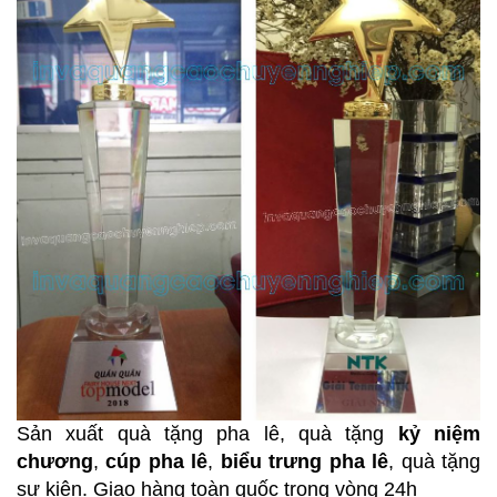
Sản xuất quà tặng pha lê, quà tặng
kỷ niệm
chương
,
cúp pha lê
,
biểu trưng pha lê
, quà tặng
sự kiện. Giao hàng toàn quốc trong vòng 24h