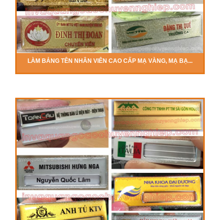
LÀM BẢNG TÊN NHÂN VIÊN CAO CẤP MẠ VÀNG, MẠ BẠ...