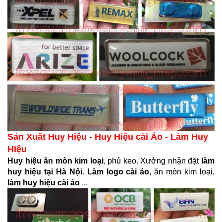
Sản Xuất Huy Hiệu - Huy Hiệu cài Áo - Làm Huy
Hiệu
Huy hiệu ăn mòn kim loại
, phủ keo. Xưởng nhận đặt
làm
huy hiệu tại Hà Nội
.
Làm logo cài áo
, ăn mòn kim loại,
làm huy hiệu cài áo
...