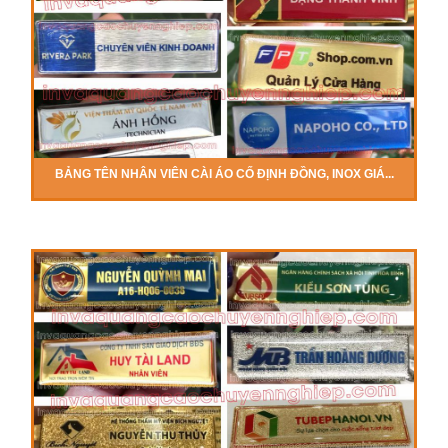
BẢNG TÊN NHÂN VIÊN CÀI ÁO CỐ ĐỊNH ĐỒNG, INOX GIÁ...