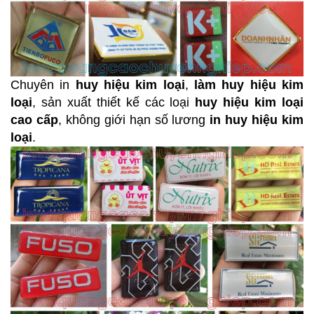
Chuyên in
huy hiệu kim loại
,
làm huy hiệu kim
loại
, sản xuất thiết kế các loại
huy hiệu kim loại
cao cấp
, không giới hạn số lương
in huy hiệu kim
loại
.