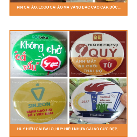
PIN CÀI ÁO, LOGO CÀI ÁO MẠ VÀNG BẠC CAO CẤP, ĐÚC...
HUY HIỆU CÀI BALO, HUY HIỆU NHỰA CÀI ÁO CỰC ĐẸP,...