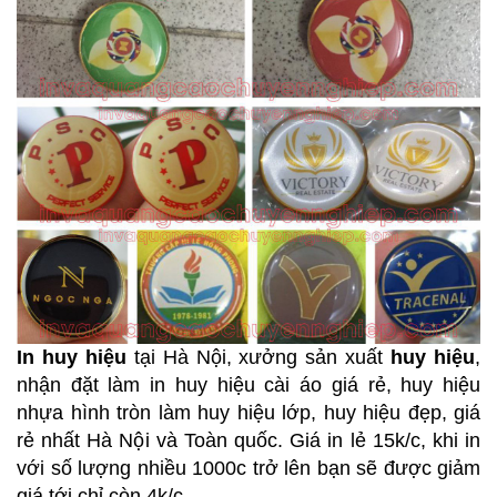
In huy hiệu
tại Hà Nội, xưởng sản xuất
huy hiệu
,
nhận đặt làm in huy hiệu cài áo giá rẻ, huy hiệu
nhựa hình tròn làm huy hiệu lớp, huy hiệu đẹp, giá
rẻ nhất Hà Nội và Toàn quốc. Giá in lẻ 15k/c, khi in
với số lượng nhiều 1000c trở lên bạn sẽ được giảm
giá tới chỉ còn 4k/c.