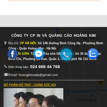
CÔNG TY CP IN VÀ QUẢNG CÁO HOÀNG KIM
Địa chỉ:
VP HÀ NỘI:
Số 146 đường Định Công Hạ - Phường Định
Công - Quận Hoàng Mai - Hà Nội
- VP SÀI GÒN:
Tầng 6 - Tòa nhà G8 Golden - Số 35 đường Mạc
Đĩnh Chi, Phường Đa Kao, Quận 1, Thành phố Hồ Chí Minh
024 666 44 768
Điện thoại bàn:
Email: hoangkimadp@gmail.com
BỘ PHẬN HỖ TRỢ - CHĂM SÓC KH