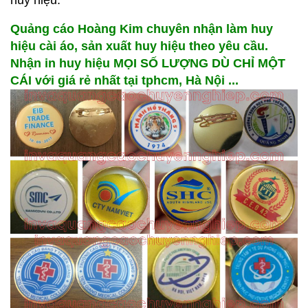
Quảng cáo Hoàng Kim chuyên nhận làm huy
hiệu cài áo, sản xuất huy hiệu theo yêu cầu.
Nhận in huy hiệu MỌI SỐ LƯỢNG DÙ CHỈ MỘT
CÁI với giá rẻ nhất tại tphcm, Hà Nội ...