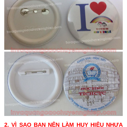
2. VÌ SAO BẠN NÊN LÀM HUY HIỆU NHỰA