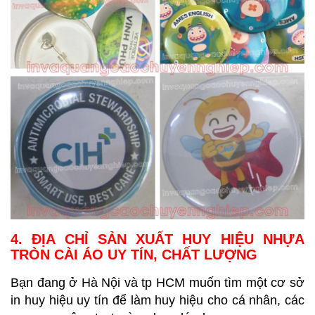
4. ĐỊA CHỈ SẢN XUẤT HUY HIỆU NHỰA
TRÒN CÀI ÁO UY TÍN, CHẤT LƯỢNG
Bạn đang ở Hà Nội và tp HCM muốn tìm một cơ sở
in huy hiệu uy tín để làm huy hiệu cho cá nhân, các