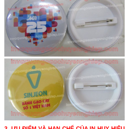
3. ƯU ĐIỂM VÀ HẠN CHẾ CỦA IN HUY HIỆU