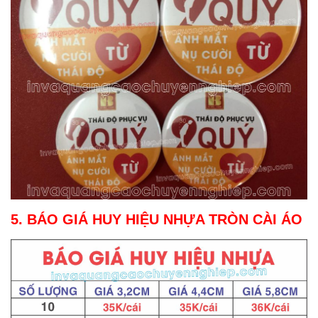
5. BÁO GIÁ HUY HIỆU NHỰA TRÒN CÀI ÁO