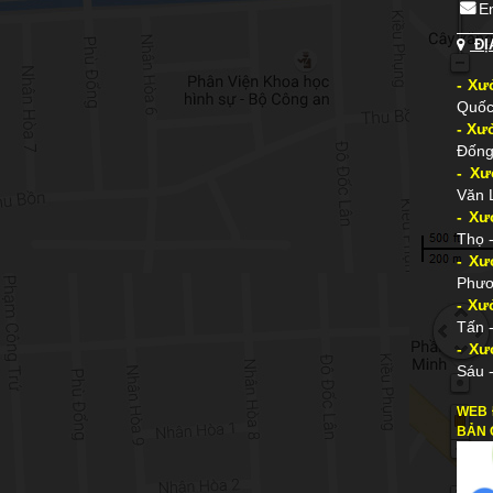
E
ĐỊ
- Xư
Quốc
- Xư
Đống
- Xư
Văn 
- Xư
Thọ 
- Xư
Phươ
- Xư
Tấn 
- Xư
Sáu 
WEB 
BẢN 