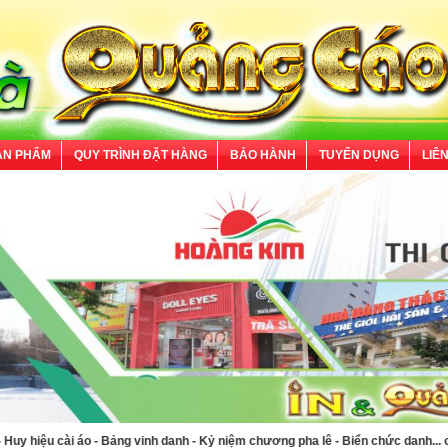
ẢN PHẨM
QUY TRÌNH ĐẶT HÀNG
BẢO HÀNH
TUYỂN DỤNG
LIÊ
 hiệu cài áo - Bảng vinh danh - Kỷ niệm chương pha lê - Biển chức danh... chất l