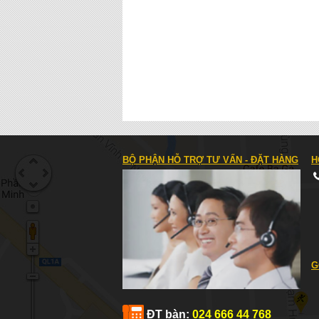
BỘ PHẬN HỖ TRỢ TƯ VẤN - ĐẶT HÀNG
H
G
ĐT bàn:
024 666 44 768