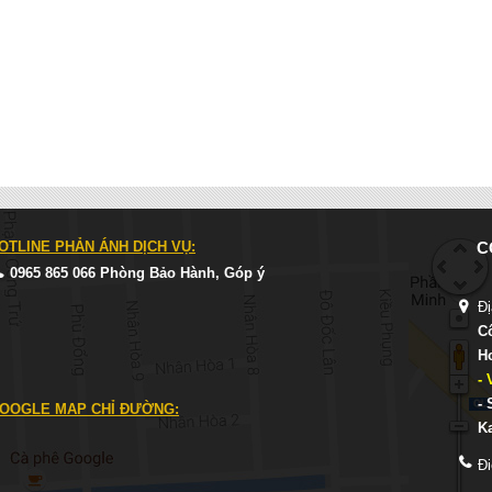
OTLINE PHẢN ÁNH DỊCH VỤ:
C
0965 865 066 Phòng Bảo Hành, Góp ý
Đị
C
H
-
-
OOGLE MAP CHỈ ĐƯỜNG:
K
Đi