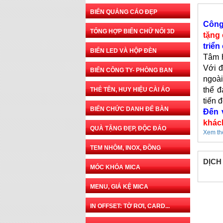
BIỂN QUẢNG CÁO ĐẸP
Công
TỔNG HỢP BIỂN CHỮ NỔI 3D
tặng
triển
BIỂN LED VÀ HỘP ĐÈN
Tâm h
Với đ
BIỂN CÔNG TY- PHÒNG BAN
ngoài
thể đ
THẺ TÊN, HUY HIỆU CÀI ÁO
tiến 
BIỂN CHỨC DANH ĐỂ BÀN
Đến 
khác
QUÀ TẶNG ĐẸP, ĐỘC ĐÁO
Xem t
TEM NHÔM, INOX, ĐỒNG
DỊCH
MÓC KHÓA MICA
MENU, GIÁ KỆ MICA
IN OFFSET: TỜ RƠI, CARD...