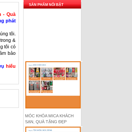
SẢN PHẨM NỔI BẬT
n - Quà
ng phát
ng tôi.
trong &
g tôi có
đảm bảo
 vụ
hiếu
MÓC KHÓA MICA KHÁCH
SẠN, QUÀ TẶNG ĐẸP