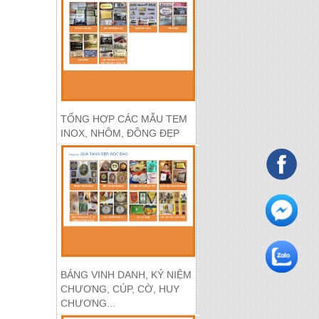
TỔNG HỢP CÁC MẪU TEM
INOX, NHÔM, ĐỒNG ĐẸP
BẢNG VINH DANH, KỶ NIỆM
CHƯƠNG, CÚP, CỜ, HUY
CHƯƠNG...