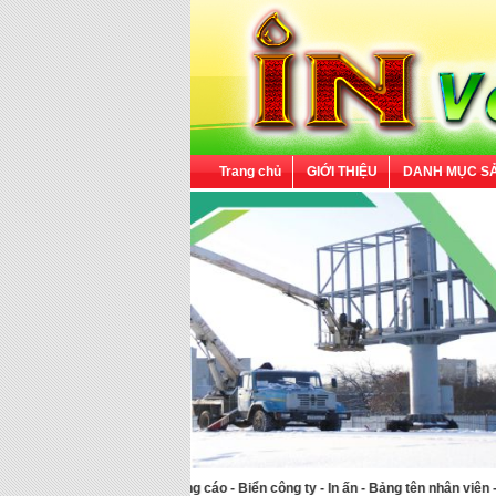
Trang chủ
GIỚI THIỆU
DANH MỤC S
 kế - thi công: Biển quảng cáo - Biển công ty - In ấn - Bảng tên nhân viên - Huy