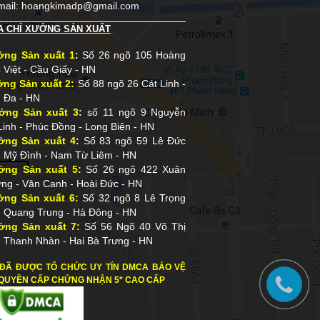
mail: hoangkimadp@gmail.com
A CHỈ XƯỞNG SẢN XUẤT
ởng Sản xuất 1
:
Số 26 ngõ 105 Hoàng
 Việt - Cầu Giấy - HN
ởng Sản xuất 2:
Số 88 ngõ 26 Cát Linh -
 Đa - HN
TỔNG HỢP BIỂN CÔNG TY,
ởng Sản xuất 3
:
số 11 ngõ 9 Nguyễn
PHÒNG BAN, NỘI QUY ĐẸP
Linh - Phúc Đồng - Long Biên - HN
ởng Sản xuất 4
:
Số 83 ngõ 59 Lê Đức
- Mỹ Đình - Nam Từ Liêm - HN
ởng Sản xuất 5:
Số 26 ngõ 422 Xuân
ng - Vân Canh - Hoài Đức - HN
ởng Sản xuất 6:
Số 32 ngõ 8 Lê Trọng
- Quang Trung - Hà Đông - HN
ởng Sản xuất 7:
Số 56 Ngõ 40 Võ Thị
- Thanh Nhàn - Hai Bà Trưng - HN
TỔNG HỢP BIỂN LED VÀ
ĐÃ ĐƯỢC TỔ CHỨC UY TÍN DMCA BẢO VỆ
HỘP ĐÈN CỰC SÁNG ĐẸP
QUYỀN CẤP CHỨNG NHẬN 5* CAO CẤP