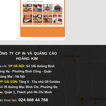
TỔNG HỢP CÁC MẪU BIỂN
CHỨC DANH ĐỂ BÀN ĐẸP
ÔNG TY CP IN VÀ QUẢNG CÁO
HOÀNG KIM
a chỉ:
VP HÀ NỘI:
Số 146 đường Định
ông Hạ - Phường Định Công - Quận
oàng Mai - Hà Nội
 VP SÀI GÒN:
Tầng 6 - Tòa nhà G8 Golden
 Số 35 đường Mạc Đĩnh Chi, Phường Đa
TH BẢNG TÊN NHÂN VIÊN,
ao, Quận 1, Thành phố Hồ Chí Minh
HUY HIỆU CÀI ÁO CỰC ĐẸP
024 666 44 768
ện thoại bàn: