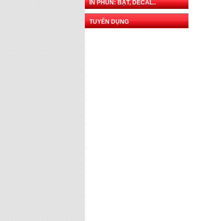
IN PHUN: BẠT, DECAL..
TUYỂN DỤNG