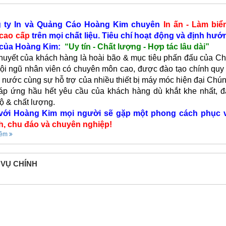
 ty In và Quảng Cáo Hoàng Kim chuyên
In ấn - Làm biể
 cao cấp
trên mọi chất liệu. Tiêu chí hoạt động và định hướ
 của Hoàng Kim:
“Uy tín - Chất lượng - Hợp tác lâu dài”
uyết của khách hàng là hoài bão & mục tiêu phấn đấu của Chú
ội ngũ nhân viên có chuyên môn cao, được đào tạo chính quy 
 nước cùng sự hỗ trợ của nhiều thiết bị máy móc hiện đại Chún
áp ứng hầu hết yêu cầu của khách hàng dù khắt khe nhất, 
độ & chất lượng.
với Hoàng Kim mọi người sẽ gặp một phong cách phục
h, chu đáo và chuyên nghiệp!
hêm
 VỤ CHÍNH